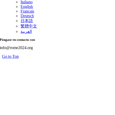
Italiano
English
Français
Deutsch
日本語
繁體中文
العربية
Póngase en contacto con
info@rome2024.org
Go to Top