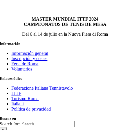
MASTER MUNDIAL ITTF 2024
CAMPEONATOS DE TENIS DE MESA
Del 6 al 14 de julio en la Nuova Fiera di Roma
Información
Información general
Inscripción y costes
Feria de Roma
Voluntarios
Enlaces útiles
Federazione Italiana Tennistavolo
ITTF
Turismo Roma
Italia.it
Política de privacidad
Buscar en
Search for: