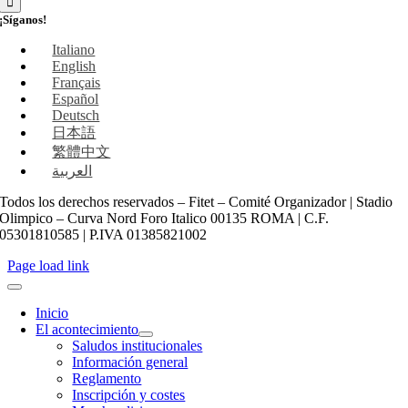
¡Síganos!
Italiano
English
Français
Español
Deutsch
日本語
繁體中文
العربية
Todos los derechos reservados – Fitet – Comité Organizador | Stadio
Olimpico – Curva Nord Foro Italico 00135 ROMA | C.F.
05301810585 | P.IVA 01385821002
Page load link
Inicio
El acontecimiento
Saludos institucionales
Información general
Reglamento
Inscripción y costes