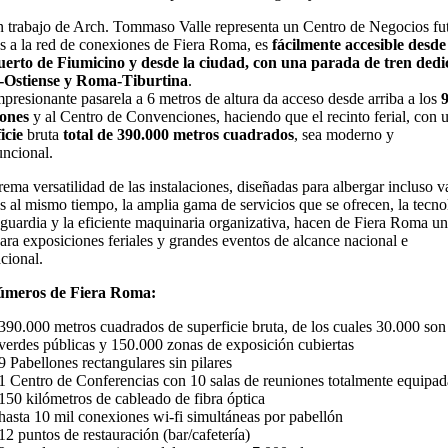
n trabajo de Arch. Tommaso Valle representa un Centro de Negocios fut
s a la red de conexiones de Fiera Roma, es
fácilmente accesible desde 
erto de Fiumicino y desde la ciudad, con una parada de tren dedi
Ostiense y Roma-Tiburtina
.
presionante pasarela a 6 metros de altura da acceso desde arriba a los
lones
y al Centro de Convenciones, haciendo que el recinto ferial, con 
icie
bruta
total de 390.000 metros cuadrados
, sea moderno y
uncional.
rema versatilidad de las instalaciones, diseñadas para albergar incluso v
s al mismo tiempo, la amplia gama de servicios que se ofrecen, la tecno
guardia y la eficiente maquinaria organizativa, hacen de Fiera Roma un
para exposiciones feriales y grandes eventos de alcance nacional e
acional.
úmeros de Fiera Roma:
390.000 metros cuadrados de superficie bruta, de los cuales 30.000 son
verdes públicas y 150.000 zonas de exposición cubiertas
9 Pabellones rectangulares sin pilares
1 Centro de Conferencias con 10 salas de reuniones totalmente equipad
150 kilómetros de cableado de fibra óptica
hasta 10 mil conexiones wi-fi simultáneas por pabellón
12 puntos de restauración (bar/cafetería)