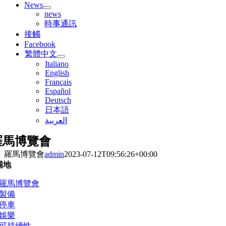
News
news
時事通訊
接觸
Facebook
繁體中文
Italiano
English
Français
Español
Deutsch
日本語
العربية
羅馬博覽會
羅馬博覽會
admin
2023-07-12T09:56:26+00:00
場地
羅馬博覽會
製備
停車
娛樂
可持續性