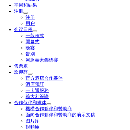
平局和結果
注册
注册
用户
会议日程
一般程式
開幕式
晚宴
告別
河豚毒素錦標賽
售票處
欢迎辞
官方酒店合作夥伴
酒店預訂
一卡通服務
義大利簽證
合作伙伴和媒体
機構合作夥伴和贊助商
面向合作夥伴和贊助商的演示文稿
图片库
視頻庫