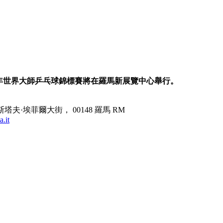
24年世界大師乒乓球錦標賽將在羅馬新展覽中心舉行。
塔夫·埃菲爾大街， 00148 羅馬 RM
.it