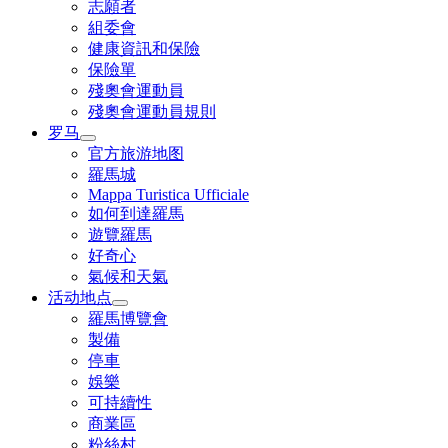
志願者
組委會
健康資訊和保險
保險單
殘奧會運動員
殘奧會運動員規則
罗马
官方旅游地图
羅馬城
Mappa Turistica Ufficiale
如何到達羅馬
遊覽羅馬
好奇心
氣候和天氣
活动地点
羅馬博覽會
製備
停車
娛樂
可持續性
商業區
粉絲村