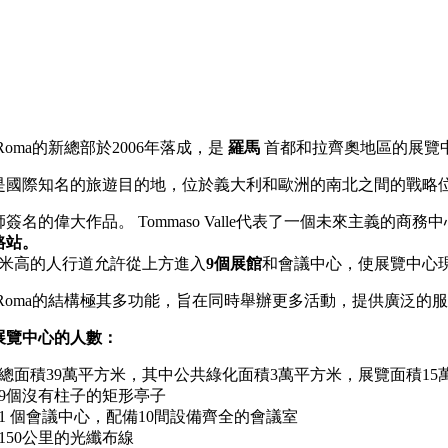
ra Roma的新總部於2006年落成，是
羅馬
首都和拉齊奧地區的展覽
是國際知名的旅遊目的地，位於義大利和歐洲的南北之間的戰略
簽名的偉大作品。 Tommaso Valle代表了一個未來主義的商務中心
路站。
6米高的人行道允許從上方進入
9個展館
和會議中心，使展覽中心
ra Roma的結構極其多功能，旨在同時舉辦更多活動，提供廣泛的
展覽中心的人數：
總面積39萬平方米，其中公共綠化面積3萬平方米，展覽面積15
9個沒有柱子的矩形亭子
1 個會議中心，配備10間設備齊全的會議室
150公里的光纖布線