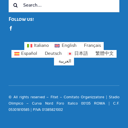
Search
for:
Follow us!
Italiano
English
Français
Español
Deutsch
日本語
繁體中文
العربية
© All rights reserved – Fitet – Comitato Organizzatore | Stadio
Olimpico – Curva Nord Foro Italico 00135 ROMA | C.F.
05301810585 | P.IVA 01385821002