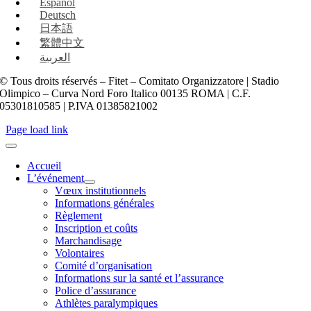
Español
Deutsch
日本語
繁體中文
العربية
© Tous droits réservés – Fitet – Comitato Organizzatore | Stadio
Olimpico – Curva Nord Foro Italico 00135 ROMA | C.F.
05301810585 | P.IVA 01385821002
Page load link
Accueil
L’événement
Vœux institutionnels
Informations générales
Règlement
Inscription et coûts
Marchandisage
Volontaires
Comité d’organisation
Informations sur la santé et l’assurance
Police d’assurance
Athlètes paralympiques