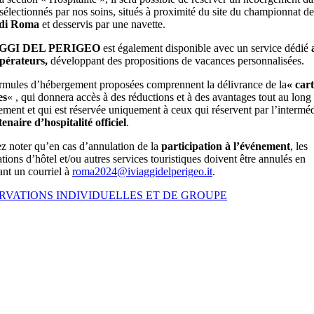
 sélectionnés par nos soins, situés à proximité du site du championnat de
 di Roma
et desservis par une navette.
AGGI DEL PERIGEO
est également disponible avec un service dédié
opérateurs,
développant des propositions de vacances personnalisées.
rmules d’hébergement proposées comprennent la délivrance de la
« car
es
« , qui donnera accès à des réductions et à des avantages tout au long
ement et qui est réservée uniquement à ceux qui réservent par l’interméd
enaire d’hospitalité officiel
.
ez noter qu’en cas d’annulation de la
participation à l’événement
, les
ations d’hôtel et/ou autres services touristiques doivent être annulés en
nt un courriel à
roma2024@iviaggidelperigeo.it
.
RVATIONS INDIVIDUELLES ET DE GROUPE