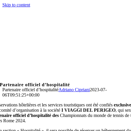
Skip to content
Partenaire officiel d’hospitalité
Partenaire officiel d’hospitalité
Adriano Cipriani
2023-07-
06T09:51:25+00:00
ervations hôtelières et les services touristiques ont été confiés
exclusiv
 comité d’organisation à la société
I VIAGGI DEL PERIGEO
, qui ser
enaire officiel d’hospitalité des
Championnats du monde de tennis de 
rs Rome 2024.
a section « Hospitalité », il sera possible de réserver un hébergement d